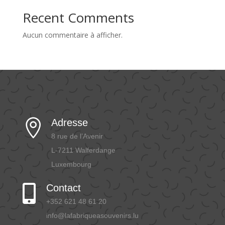
Recent Comments
Aucun commentaire à afficher.
Adresse

8 rue de l’Avenir
L-7211 Walferdange
Luxembourg
Contact

+352 621 48 61 20
info@lafabriqueasouvenirs.lu