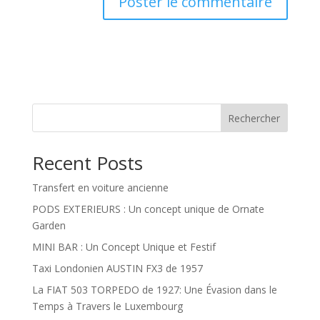
A
l
t
e
r
n
Rechercher
a
t
Recent Posts
i
v
Transfert en voiture ancienne
e
:
PODS EXTERIEURS : Un concept unique de Ornate
Garden
MINI BAR : Un Concept Unique et Festif
Taxi Londonien AUSTIN FX3 de 1957
La FIAT 503 TORPEDO de 1927: Une Évasion dans le
Temps à Travers le Luxembourg