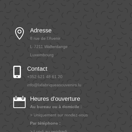
Adresse

8 rue de l’Avenir
L-7211 Walferdange
Luxembourg
Contact

+352 621 48 61 20
info@lafabriqueasouvenirs.lu
Heures d'ouverture

Au bureau ou à domicile :
> Uniquement sur rendez-vous
Par téléphone :
> Lundi au vendredi :