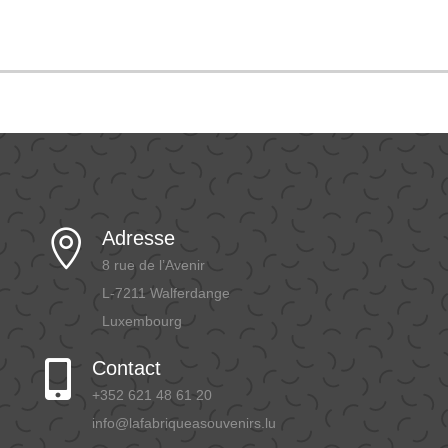
Adresse

8 rue de l’Avenir
L-7211 Walferdange
Luxembourg
Contact

+352 621 48 61 20
info@lafabriqueasouvenirs.lu